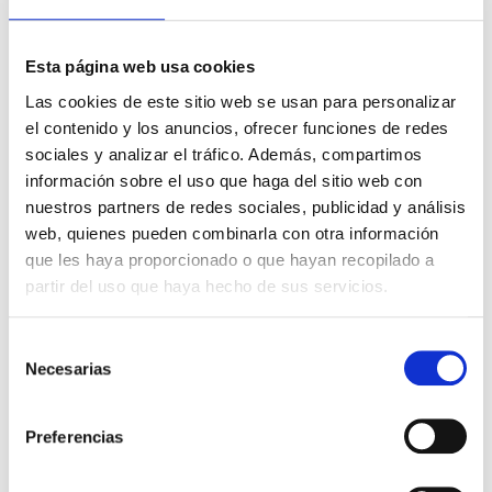
Esta página web usa cookies
Las cookies de este sitio web se usan para personalizar
el contenido y los anuncios, ofrecer funciones de redes
Ahora, a darle caña...
sociales y analizar el tráfico. Además, compartimos
información sobre el uso que haga del sitio web con
Equilibra tu
CUERPO
con este pack de guías que
nuestros partners de redes sociales, publicidad y análisis
he diseñado para tener más herramientas para el
web, quienes pueden combinarla con otra información
bienestar.
que les haya proporcionado o que hayan recopilado a
partir del uso que haya hecho de sus servicios.
Plan Personalizado de
Selección
Necesarias
Ejercicio
de
consentimiento
Rehabilitación del suelo
Preferencias
pélvico