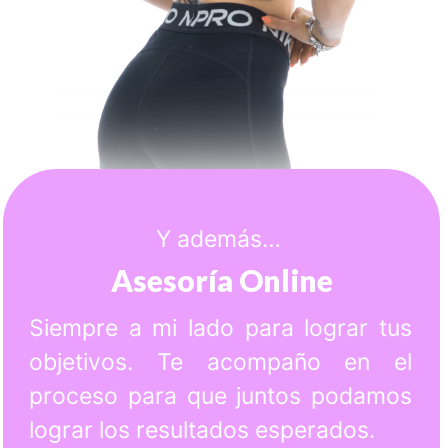
Y además…
Asesoría Online
Siempre a mi lado para lograr tus
objetivos. Te acompaño en el
proceso para que juntos podamos
lograr los resultados esperados.